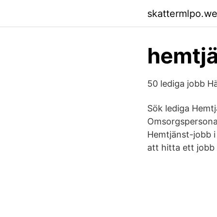
skattermlpo.w
hemtjä
50 lediga jobb H
Sök lediga Hemtj
Omsorgspersonal 
Hemtjänst-jobb i 
att hitta ett job