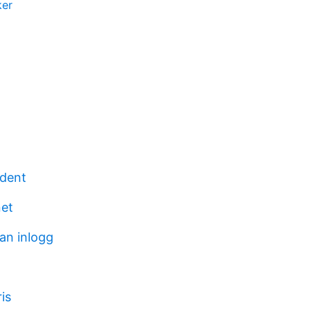
ker
ident
et
an inlogg
is