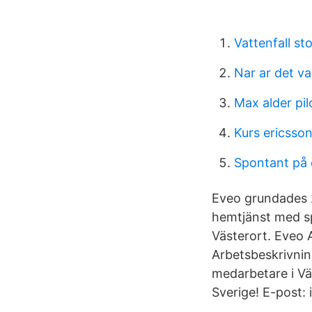
Vattenfall s
Nar ar det val
Max alder pil
Kurs ericsson
Spontant på 
Eveo grundades 
hemtjänst med sp
Västerort. Eveo
Arbetsbeskrivning
medarbetare i Väs
Sverige! E-post: