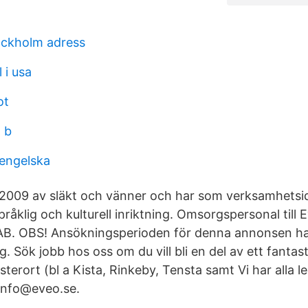
tockholm adress
 i usa
ot
 b
engelska
2009 av släkt och vänner och har som verksamhetsid
råklig och kulturell inriktning. Omsorgspersonal till
 AB. OBS! Ansökningsperioden för denna annonsen ha
. Sök jobb hos oss om du vill bli en del av ett fantas
terort (bl a Kista, Rinkeby, Tensta samt Vi har alla le
 info@eveo.se.