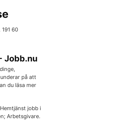
se
 191 60
 - Jobb.nu
ddinge,
funderar på att
kan du läsa mer
Hemtjänst jobb i
en; Arbetsgivare.