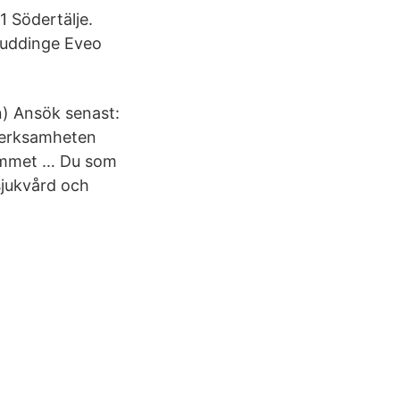
1 Södertälje.
Huddinge Eveo
n) Ansök senast:
sverksamheten
rammet … Du som
sjukvård och