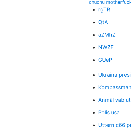
chuchu motherfuc
rgTR
QtA
aZMhZ
NWZF
GUeP
Ukraina pres
Kompassman
Anmäl vab ut
Polis usa
Uttern c66 pr