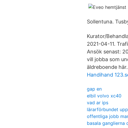
Sollentuna. Tusby
Kurator/Behandla
2021-04-11. Traf
Ansök senast: 20
vill jobba som u
äldreboende här.
Handihand 123.s
gap en
elbil volvo xc40
vad ar ips
lärarförbundet upp
offentliga jobb ma
basala ganglierna 