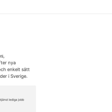
bs,
fter nya
och enkelt sätt
der i Sverige.