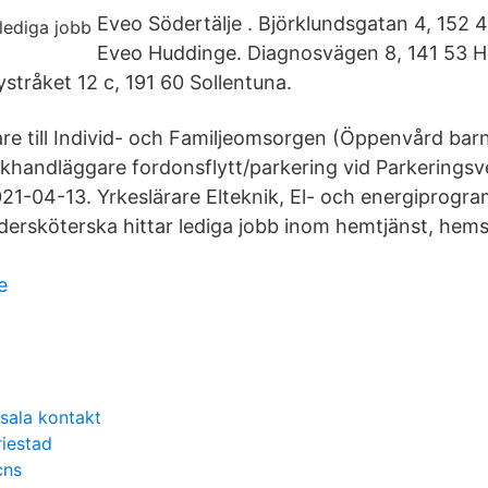
Eveo Södertälje . Björklundsgatan 4, 152 4
Eveo Huddinge. Diagnosvägen 8, 141 53 
stråket 12 c, 191 60 Sollentuna.
re till Individ- och Familjeomsorgen (Öppenvård bar
ikhandläggare fordonsflytt/parkering vid Parkering
21-04-13. Yrkeslärare Elteknik, El- och energiprog
ndersköterska hittar lediga jobb inom hemtjänst, hem
e
sala kontakt
riestad
cns