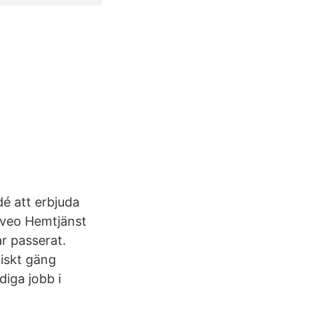
é att erbjuda
 Eveo Hemtjänst
r passerat.
tiskt gäng
diga jobb i