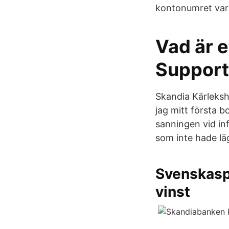
kontonumret varie
Vad är e
Support
Skandia Kärleks
jag mitt första 
sanningen vid infö
som inte hade lä
Svenskaspe
vinst