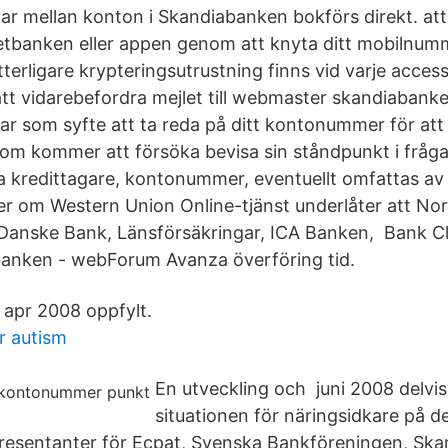
r mellan konton i Skandiabanken bokförs direkt. att 
rnetbanken eller appen genom att knyta ditt mobilnumme
erligare krypteringsutrustning finns vid varje acces
t vidarebefordra mejlet till webmaster skandiabanke
r som syfte att ta reda på ditt kontonummer för att
m kommer att försöka bevisa sin ståndpunkt i fråga
 kredittagare, kontonummer, eventuellt omfattas av
ller om Western Union Online-tjänst underlåter att No
Danske Bank, Länsförsäkringar, ICA Banken, Bank 
anken - webForum Avanza överföring tid.
apr 2008 oppfylt.
or autism
En utveckling och juni 2008 delvis
situationen för näringsidkare på d
presentanter för Ecpat, Svenska Bankföreningen, Sk