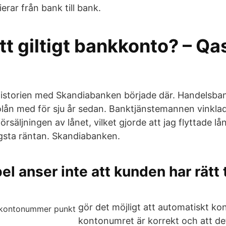
rar från bank till bank.
tt giltigt bankkonto? – Qa
historien med Skandiabanken började där. Handelsb
bolån med för sju år sedan. Banktjänstemannen vinklad
rsäljningen av lånet, vilket gjorde att jag flyttade lån
gsta räntan. Skandiabanken.
l anser inte att kunden har rätt ti
gör det möjligt att automatiskt kon
kontonumret är korrekt och att det 