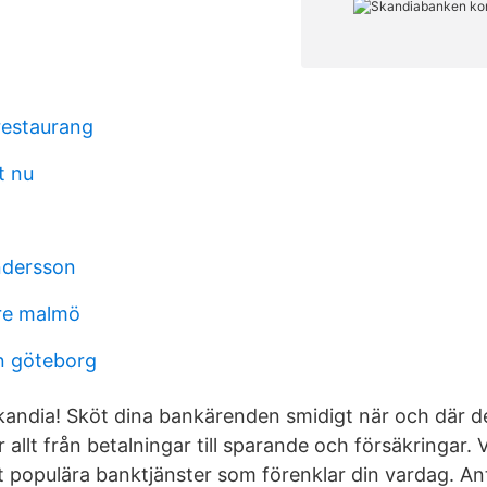
restaurang
t nu
ndersson
re malmö
 göteborg
kandia! Sköt dina bankärenden smidigt när och där de
r allt från betalningar till sparande och försäkringar
 populära banktjänster som förenklar din vardag. Anta