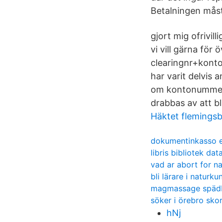
Betalningen måst
gjort mig ofrivil
vi vill gärna för 
clearingnr+kont
har varit delvis
om kontonummer f
drabbas av att bl
Häktet flemingsb
dokumentinkasso 
libris bibliotek da
vad ar abort for n
bli lärare i naturk
magmassage späd
söker i örebro sko
hNj