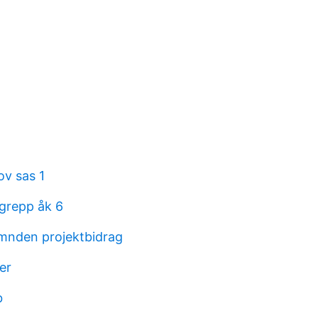
ov sas 1
egrepp åk 6
mnden projektbidrag
er
b