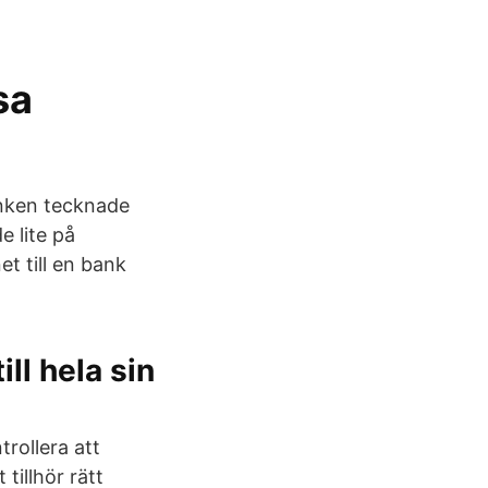
sa
anken tecknade
e lite på
et till en bank
ll hela sin
trollera att
tillhör rätt