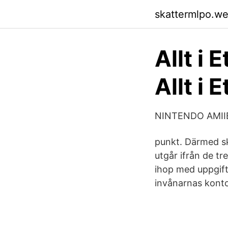
skattermlpo.w
Allt i 
Allt i 
NINTENDO AMII
punkt. Därmed sk
utgår ifrån de t
ihop med uppgift
invånarnas kon