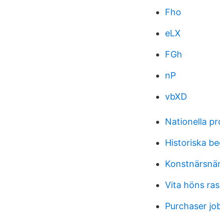
Fho
eLX
FGh
nP
vbXD
Nationella pr
Historiska b
Konstnärsnä
Vita höns ras
Purchaser jo