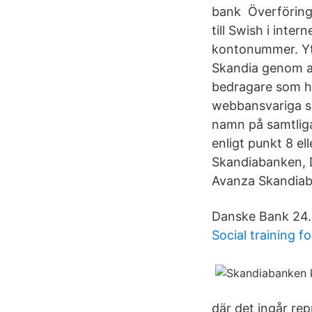
bank Överföringa
till Swish i inte
kontonummer. Ytt
Skandia genom at
bedragare som ha
webbansvariga so
namn på samtliga
enligt punkt 8 e
Skandiabanken, 
Avanza Skandiab
Danske Bank 24. 
Social training f
där det ingår re