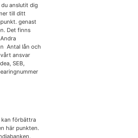
du anslutit dig
r till ditt
spunkt. genast
n. Det finns
 Andra
n Antal lån och
 vårt ansvar
rdea, SEB,
Clearingnummer
 kan förbättra
en här punkten.
andiabanken,