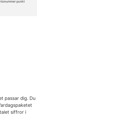
t passar dig. Du
. Vardagspaketet
let siffror i