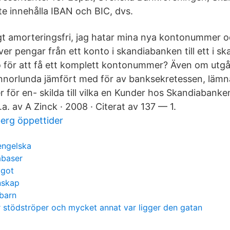
e innehålla IBAN och BIC, dvs.
ligt amorteringsfri, jag hatar mina nya kontonummer o
över pengar från ett konto i skandiabanken till ett i sk
o för att få ett komplett kontonummer? Även om ut
 annorlunda jämfört med för av banksekretessen, läm
ör en- skilda till vilka en Kunder hos Skandiaban
.a. av A Zinck · 2008 · Citerat av 137 — 1.
erg öppettider
engelska
tabaser
agot
unskap
barn
r stödströper och mycket annat var ligger den gatan