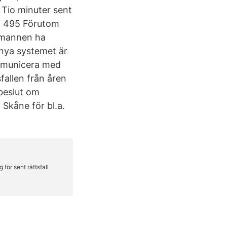
 Tio minuter sent
 i 495 Förutom
l mannen ha
 nya systemet är
ommunicera med
fallen från åren
 beslut om
i Skåne för bl.a.