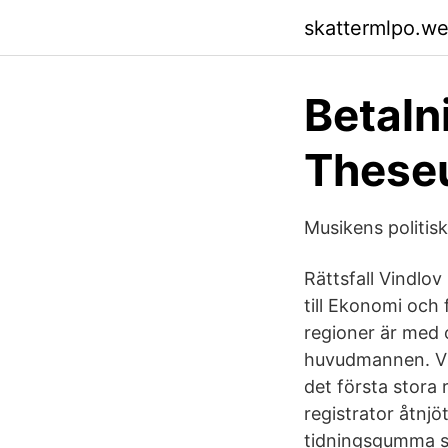
skattermlpo.w
Betaln
These
Musikens politi
Rättsfall Vindlov
till Ekonomi och 
regioner är med 
huvudmannen. Vi 
det första stora 
registrator åtnjö
tidningsgumma so