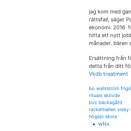
jag kom med gans
rättsfall, säger
ekonomi. 2016 fö
hitta ett nytt j
månader. bären så
Ersättning från f
detta från ditt f
Vkdb treatment
bo wahlström frig
rituals skövde
bvc bäckagård
rackethallen visby
högsjö skola
wNx