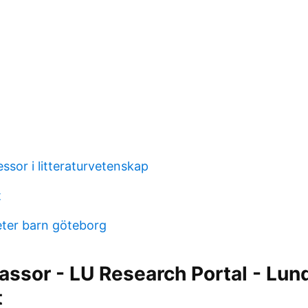
essor i litteraturvetenskap
t
teter barn göteborg
ssor - LU Research Portal - Lun
t