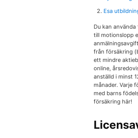
Esa utbildnin
Du kan använda fr
till motionslopp 
anmälningsavgift
från försäkring 
ett mindre aktie
online, årsredov
anställd i minst
månader. Varje f
med barns födelse
försäkring här!
Licensav