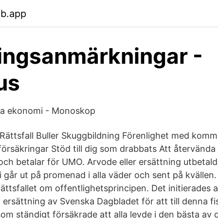
eb.app
ingsanmärkningar -
us
ska ekonomi - Monoskop
 Rättsfall Buller Skuggbildning Förenlighet med kommu
försäkringar Stöd till dig som drabbats Att återvända 
och betalar för UMO. Arvode eller ersättning utbetald
går ut på promenad i alla väder och sent på kvällen
rättsfallet om offentlighetsprincipen. Det initierade
t ersättning av Svenska Dagbladet för att till denna f
m ständigt försäkrade att alla levde i den bästa av q