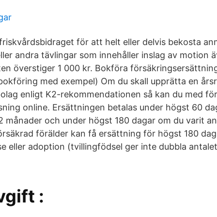
gar
iskvårdsbidraget för att helt eller delvis bekosta an
eller andra tävlingar som innehåller inslag av motion
en överstiger 1 000 kr. Bokföra försäkringsersättnin
(bokföring med exempel) Om du skall upprätta en års
bolag enligt K2-rekommendationen så kan du med för
isning online. Ersättningen betalas under högst 60 da
 12 månader och under högst 180 dagar om du varit ans
örsäkrad förälder kan få ersättning för högst 180 da
 eller adoption (tvillingfödsel ger inte dubbla antalet
gift :