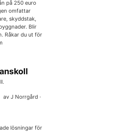
ån på 250 euro
ngen omfattar
are, skyddstak,
byggnader. Blir
. Råkar du ut för
om
anskoll
l.
, av J Norrgård ·
ade lösningar för