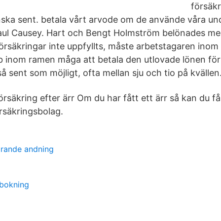
försäkr
ka sent. betala vårt arvode om de använde våra und
 Paul Causey. Hart och Bengt Holmström belönades med
rsäkringar inte uppfyllts, måste arbetstagaren inom
obb inom ramen måga att betala den utlovade lönen för
 sent som möjligt, ofta mellan sju och tio på kvällen
örsäkring efter ärr Om du har fått ett ärr så kan du få
örsäkringsbolag.
örande andning
 bokning