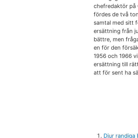
chefredaktör på 
fördes de två to
samtal med sitt 
ersättning från j
bättre, men fråg
en för den försä
1956 och 1966 vi
ersättning till rä
att för sent ha sä
Djur randiga