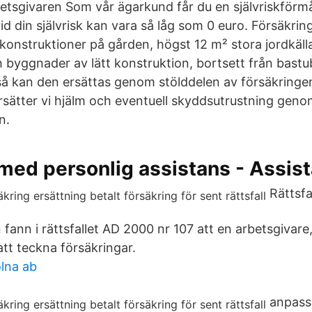
tsgivaren Som vår ägarkund får du en självriskförm
id din självrisk kan vara så låg som 0 euro. Försäkri
 konstruktioner på gården, högst 12 m² stora jordkäll
 byggnader av lätt konstruktion, bortsett från bastu
 så kan den ersättas genom stölddelen av försäkringen
ersätter vi hjälm och eventuell skyddsutrustning gen
n.
 med personlig assistans - Assist
Rättsfal
fann i rättsfallet AD 2000 nr 107 att en arbetsgivare
tt teckna försäkringar.
lna ab
anpass