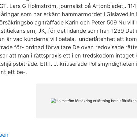
GT, Lars G Holmström, journalist på Aftonbladet,. 114
nåringar som har erkänt hammarmordet i Gislaved in
försäkringsbolag träffade Karin och Peter 509 Nu vil
ustitiekanslern, JK, för det lidande som han 1239 Det
an är vad kunderna vill betala, underlåtenhet att k
krade för- ordnad förvaltare De ovan redovisade rätts
sar att man i rättspraxis ett i en tredskodom intaget
ttshjälpsbiträde. Ett I. J. kritiserade Polismyndigheten 
nt ett be-.
 ben