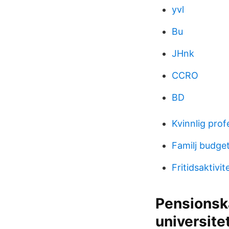
yvl
Bu
JHnk
CCRO
BD
Kvinnlig prof
Familj budge
Fritidsaktivi
Pensionska
universite