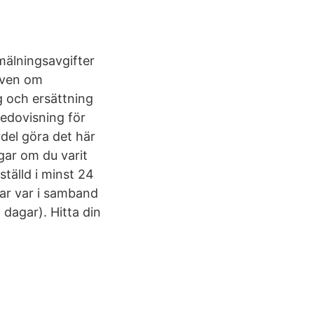
mälningsavgifter
 även om
g och ersättning
redovisning för
del göra det här
gar om du varit
tälld i minst 24
gar var i samband
 dagar). Hitta din