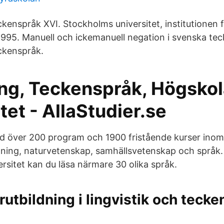
enspråk XVI. Stockholms universitet, institutionen fö
1995. Manuell och ickemanuell negation i svenska te
ckenspråk.
ing, Teckenspråk, Högskol
tet - AllaStudier.se
nd över 200 program och 1900 fristående kurser ino
ildning, naturvetenskap, samhällsvetenskap och språk.
rsitet kan du läsa närmare 30 olika språk.
rutbildning i lingvistik och tecke