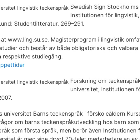
Swedish Sign Stockholms u
Institutionen för lingvistik,
und: Studentlitteratur. 269–291.
at www.ling.su.se. Magisterprogram i lingvistik omfa
studier och består av både obligatoriska och valbara 
 respektive studiegång.
ppettider
Forskning om teckensprå
universitet, institutionen fö
2007.
 universitet Barns teckenspråk i förskoleåldern Kurs
ågor om barns teckenspråkutveckling hos barn som t
åk som första språk, men berör även Institutionen fö
rsitet är med sina drygt 70-talet medarbetare en av 