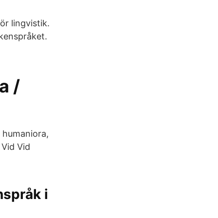
r lingvistik.
ckenspråket.
a /
m humaniora,
 Vid Vid
nspråk i