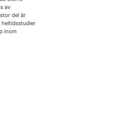
rs av
stor del är
 heltidsstudier
hp inom