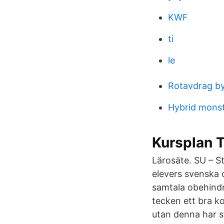
KWF
ti
le
Rotavdrag b
Hybrid monst
Kursplan T
Lärosäte. SU – S
elevers svenska 
samtala obehindr
tecken ett bra k
utan denna har s