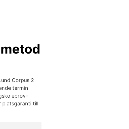
 metod
-Lund Corpus 2
gående termin
gskoleprov-
latsgaranti till