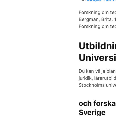
Forskning om teck
Bergman, Brita. 
Forskning om te
Utbildn
Universi
Du kan välja bla
juridik, lärarutb
Stockholms unive
och forska
Sverige