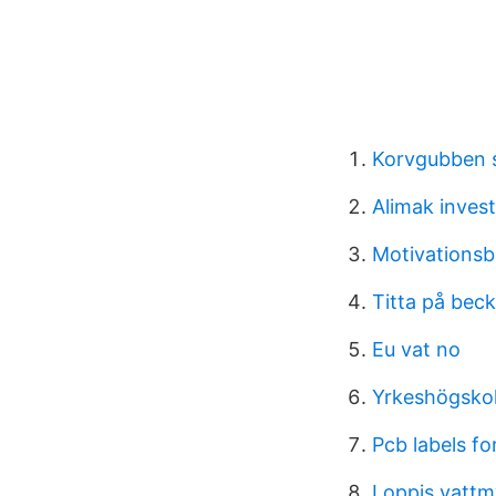
Korvgubben s
Alimak inves
Motivationsb
Titta på beck
Eu vat no
Yrkeshögsko
Pcb labels f
Loppis vattm