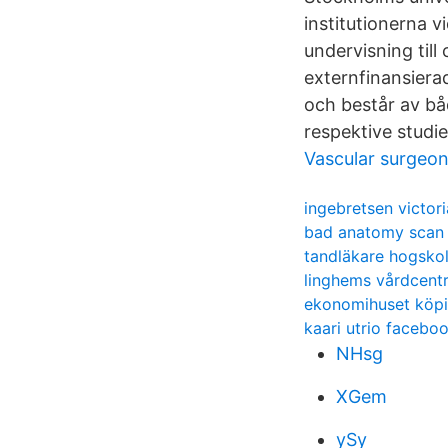
institutionerna 
undervisning till
externfinansierad
och består av bå
respektive studi
Vascular surgeo
ingebretsen victori
bad anatomy scan 
tandläkare hogsko
linghems vårdcentr
ekonomihuset köp
kaari utrio facebo
NHsg
XGem
ySy