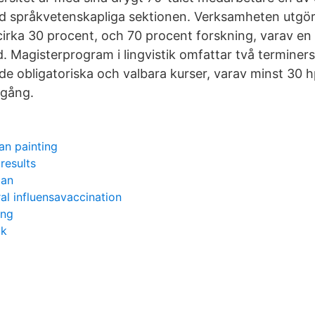
vid språkvetenskapliga sektionen. Verksamheten utgö
 cirka 30 procent, och 70 procent forskning, varav en 
. Magisterprogram i lingvistik omfattar två terminers
de obligatoriska och valbara kurser, varav minst 30 
egång.
n
an painting
results
lan
al influensavaccination
ing
ok