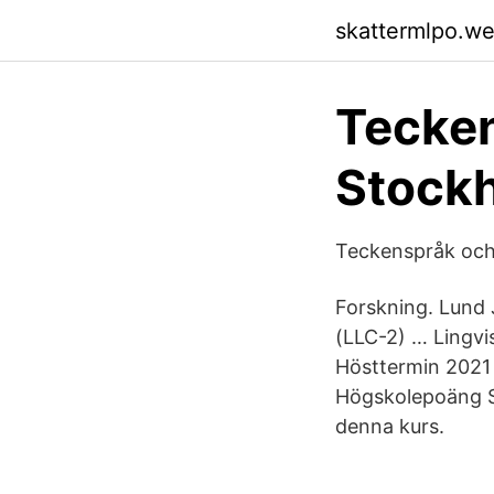
skattermlpo.w
Tecken
Stock
Teckenspråk och
Forskning. Lund 
(LLC-2) … Lingvis
Hösttermin 2021 
Högskolepoäng Sö
denna kurs.