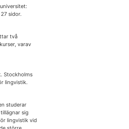
niversitet:
 27 sidor.
ttar två
kurser, varav
k. Stockholms
r lingvistik.
en studerar
illägnar sig
r lingvistik vid
de större