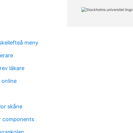
kellefteå meny
terare
rev läkare
 online
lor skåne
or components
yraskolan