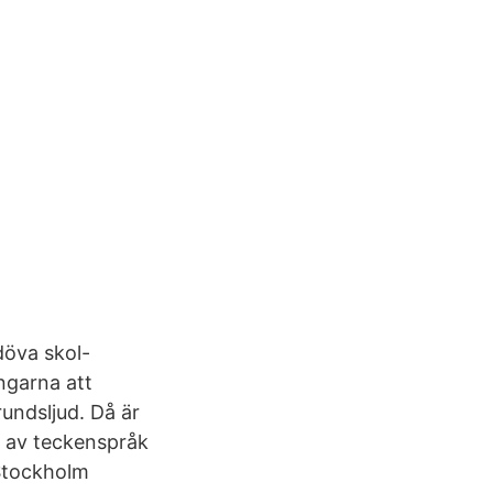
döva skol-
ngarna att
undsljud. Då är
g av teckenspråk
 Stockholm