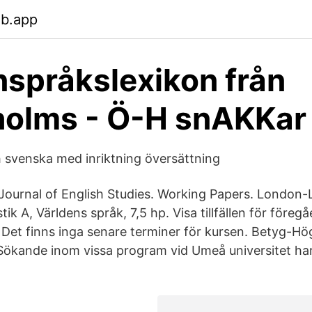
eb.app
språkslexikon från
holms - Ö-H snAKKar
 svenska med inriktning översättning
Journal of English Studies. Working Papers. London
tik A, Världens språk, 7,5 hp. Visa tillfällen för före
Det finns inga senare terminer för kursen. Betyg-Hö
kande inom vissa program vid Umeå universitet har p