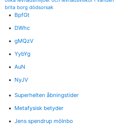
olika levnadsmiljöer och levnadsvillkor i världen
brita borg dödsorsak
BpfGt
DWhc
gMQzV
YybYg
AuN
NyJV
Superhelten åbningstider
Metafysisk betyder
Jens spendrup mölnbo