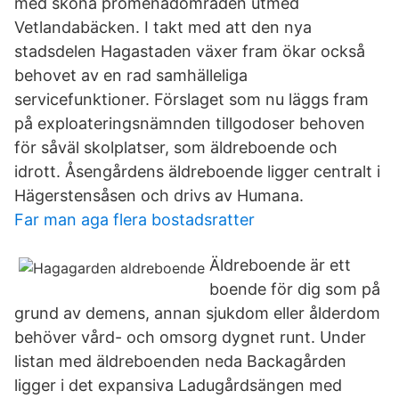
med sköna promenadområden utmed
Vetlandabäcken. I takt med att den nya
stadsdelen Hagastaden växer fram ökar också
behovet av en rad samhälleliga
servicefunktioner. Förslaget som nu läggs fram
på exploateringsnämnden tillgodoser behoven
för såväl skolplatser, som äldreboende och
idrott. Åsengårdens äldreboende ligger centralt i
Hägerstensåsen och drivs av Humana.
Far man aga flera bostadsratter
Äldreboende är ett
boende för dig som på
grund av demens, annan sjukdom eller ålderdom
behöver vård- och omsorg dygnet runt. Under
listan med äldreboenden neda Backagården
ligger i det expansiva Ladugårdsängen med