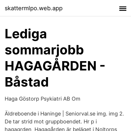
skattermlpo.web.app
Lediga
sommarjobb
HAGAGÅRDEN -
Båstad
Haga Göstorp Psykiatri AB Om
Äldreboende i Haninge | Seniorval.se img. img 2.
De tar strid mot gruppboendet. Hr p i
hagagrden Hagagården är beläget i Noltorps