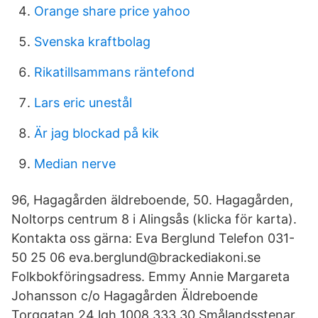
Orange share price yahoo
Svenska kraftbolag
Rikatillsammans räntefond
Lars eric unestål
Är jag blockad på kik
Median nerve
96, Hagagården äldreboende, 50. Hagagården,
Noltorps centrum 8 i Alingsås (klicka för karta).
Kontakta oss gärna: Eva Berglund Telefon 031-
50 25 06 eva.berglund@brackediakoni.se
Folkbokföringsadress. Emmy Annie Margareta
Johansson c/o Hagagården Äldreboende
Torggatan 24 lgh 1008 333 30 Smålandsstenar.