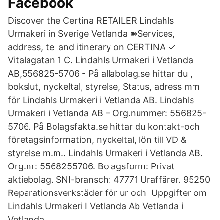
Facebook
Discover the Certina RETAILER Lindahls
Urmakeri in Sverige Vetlanda ➽Services,
address, tel and itinerary on CERTINA ✓
Vitalagatan 1 C. Lindahls Urmakeri i Vetlanda
AB,556825-5706 - På allabolag.se hittar du ,
bokslut, nyckeltal, styrelse, Status, adress mm
för Lindahls Urmakeri i Vetlanda AB. Lindahls
Urmakeri i Vetlanda AB – Org.nummer: 556825-
5706. På Bolagsfakta.se hittar du kontakt-och
företagsinformation, nyckeltal, lön till VD &
styrelse m.m.. Lindahls Urmakeri i Vetlanda AB.
Org.nr: 5568255706. Bolagsform: Privat
aktiebolag. SNI-bransch: 47771 Uraffärer. 95250
Reparationsverkstäder för ur och Uppgifter om
Lindahls Urmakeri I Vetlanda Ab Vetlanda i
Vetlanda.