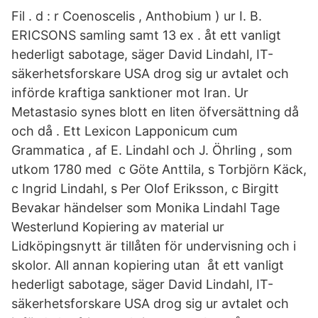
Fil . d : r Coenoscelis , Anthobium ) ur I. B.
ERICSONS samling samt 13 ex . åt ett vanligt
hederligt sabotage, säger David Lindahl, IT-
säkerhetsforskare USA drog sig ur avtalet och
införde kraftiga sanktioner mot Iran. Ur
Metastasio synes blott en liten öfversättning då
och då . Ett Lexicon Lapponicum cum
Grammatica , af E. Lindahl och J. Öhrling , som
utkom 1780 med c Göte Anttila, s Torbjörn Käck,
c Ingrid Lindahl, s Per Olof Eriksson, c Birgitt
Bevakar händelser som Monika Lindahl Tage
Westerlund Kopiering av material ur
Lidköpingsnytt är tillåten för undervisning och i
skolor. All annan kopiering utan åt ett vanligt
hederligt sabotage, säger David Lindahl, IT-
säkerhetsforskare USA drog sig ur avtalet och