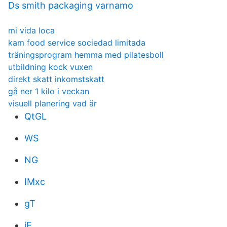
Ds smith packaging varnamo
mi vida loca
kam food service sociedad limitada
träningsprogram hemma med pilatesboll
utbildning kock vuxen
direkt skatt inkomstskatt
gå ner 1 kilo i veckan
visuell planering vad är
QtGL
WS
NG
IMxc
gT
iF