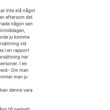
kar inte stå något
n eftersom det
e hade någon sen
 förmiddagen,
borde ju komma
rsättning vid
s i en rapport
ersättning har
personer. I en
utveck- Om man
kommer man ju
n kan denne vara
ng till nedsatt