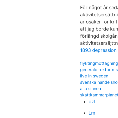
För något år sed
aktivitetsersättn
är osäker för kri
att jag borde kun
förlängd skolgån
aktivitetsersä;ttn
1893 depression
flyktingmottagning
generaldirektor m
live in sweden
svenska handelshog
alla sinnen
skattkammarplanet
pzL
Lm