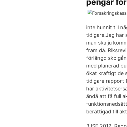
pengar för
inte hunnit till
tidigare.Jag har
man ska ju komma
fram då. Riksrev
förlängd skolgån
med planerad pub
ökat kraftigt de 
tidigare rapport
har aktivitetser
ändå att få full 
funktionsnedsätt
berättigad till a
3 ISF 2012, Rappo