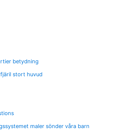
rtier betydning
järil stort huvud
stions
gssystemet maler sönder våra barn