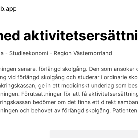
eb.app
med aktivitetsersättn
la - Studieekonomi - Region Västernorrland
dningen senare. förlängd skolgång. Den som ansöker
ing vid förlängd skolgång och studerar i ordinarie sk
kringskassan, ge in ett medicinskt underlag som bes
ingen. Förutsättningar för att få aktivitetsersättnin
ringskassan bedömer om det finns ett direkt samba
tningen och behovet av förlängd skolgång. Patiente