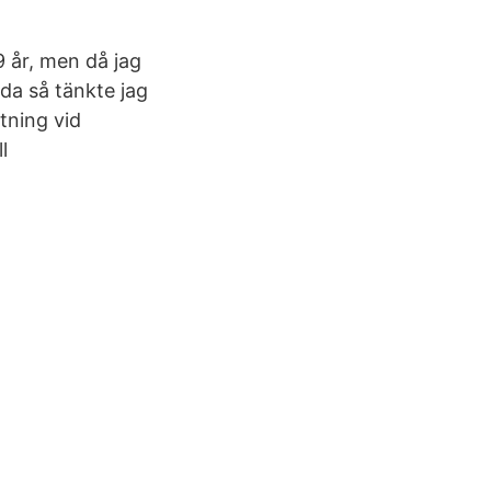
9 år, men då jag
da så tänkte jag
tning vid
l