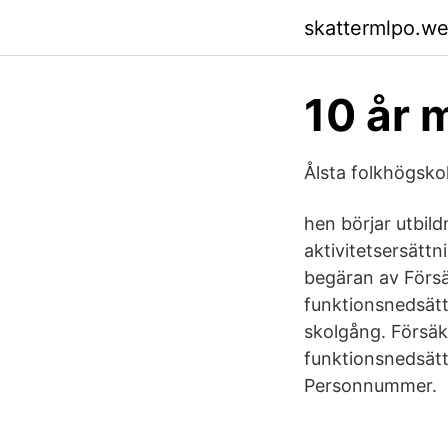
skattermlpo.w
10 år 
Ålsta folkhögsko
hen börjar utbil
aktivitetsersättn
begäran av Försä
funktionsnedsättn
skolgång. Försäk
funktionsnedsät
Personnummer.