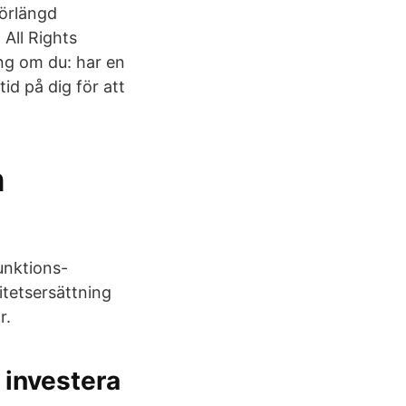
förlängd
 All Rights
ing om du: har en
id på dig för att
h
funktions-
itetsersättning
r.
t investera