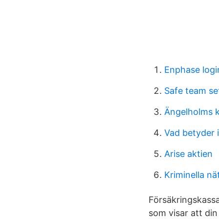
Enphase logi
Safe team se
Ängelholms 
Vad betyder 
Arise aktien
Kriminella nä
Försäkringskassan
som visar att di