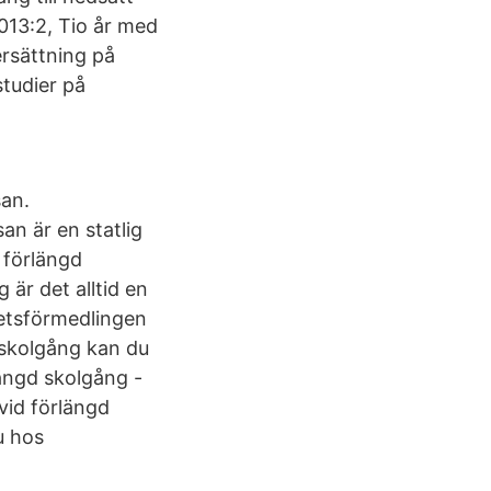
013:2, Tio år med
ersättning på
studier på
san.
an är en statlig
 förlängd
är det alltid en
betsförmedlingen
 skolgång kan du
längd skolgång -
vid förlängd
u hos