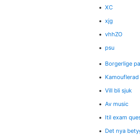
XC
xjg
vhhZO
psu
Borgerlige pa
Kamouflerad f
Vill bli sjuk
Av music
Itil exam que
Det nya bety