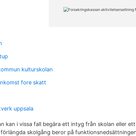
n
tup
kommun kulturskolan
inkomst fore skatt
tverk uppsala
 kan i vissa fall begära ett intyg från skolan eller et
n förlängda skolgång beror på funktionsnedsättninge