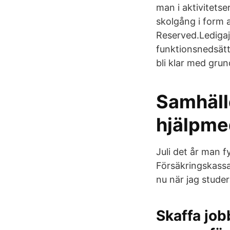
man i aktivitetse
skolgång i form a
Reserved.Ledigaj
funktionsnedsätt
bli klar med grun
Samhälle
hjälpmed
Juli det år man f
Försäkringskassan
nu när jag stude
Skaffa job