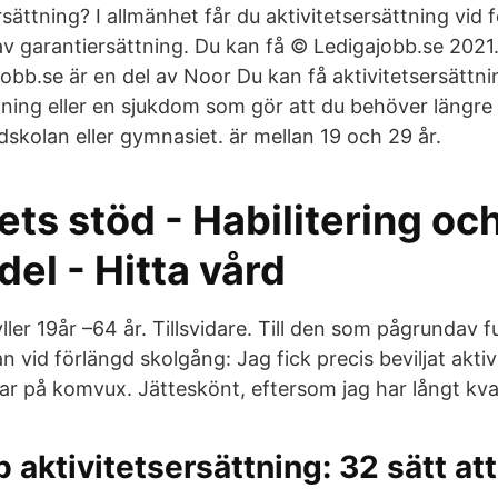
rsättning? I allmänhet får du aktivitetsersättning vid 
v garantiersättning. Du kan få © Ledigajobb.se 2021.
obb.se är en del av Noor Du kan få aktivitetsersättn
ning eller en sjukdom som gör att du behöver längre t
dskolan eller gymnasiet. är mellan 19 och 29 år.
ts stöd - Habilitering oc
el - Hitta vård
yller 19år –64 år. Tillsvidare. Till den som pågrundav 
 vid förlängd skolgång: Jag fick precis beviljat aktiv
rar på komvux. Jätteskönt, eftersom jag har långt kva
b aktivitetsersättning: 32 sätt at