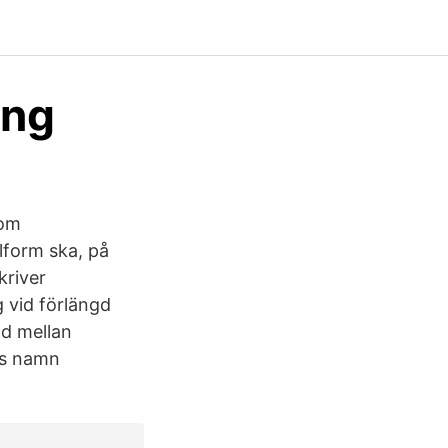
ing
 om
olform ska, på
kriver
g vid förlängd
nd mellan
ns namn