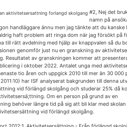
#2, Nej det bru
namn på ansöka
 någon handläggare ännu men jag tänkte att du kansk
 aldrig haft problem att ringa dom när jag försökt på
 till rätt avdelning med hjälp av knappvalen så du 
isionen genomför just nu en granskning av aktivitetse
g. Resultatet av granskningen kommer att presentera
licering i oktober 2022. Antalet unga med aktivitets
senaste tio åren och uppgick 2010 till mer än 30 000 
 (2011:10) har ISF analyserat bakgrunden till denna 
sättning vid förlängd skolgång och studerar 25% då 
aktivitetsersä;ttning. Om en person på grund av en
ning behöver längre tid på sig att bli klar med skola
ktivitetsersättning vid förlängd skolgång.
rt 2012:1, Aktivitetsersättning - Från förlängd skolgå