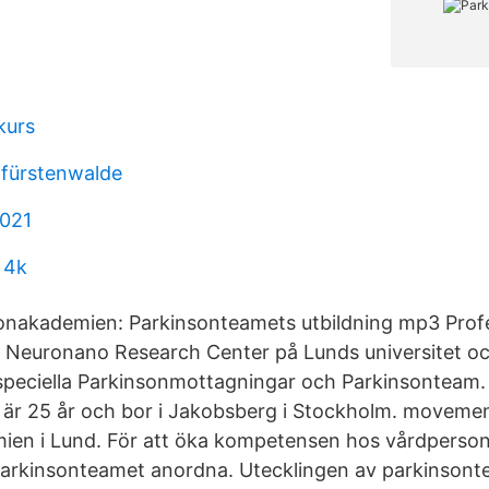
kurs
 fürstenwalde
2021
 4k
onakademien: Parkinsonteamets utbildning mp3 Prof
Neuronano Research Center på Lunds universitet och
 speciella Parkinsonmottagningar och Parkinsonteam.
är 25 år och bor i Jakobsberg i Stockholm. movemen
ien i Lund. För att öka kompetensen hos vårdperson
parkinsonteamet anordna. Utecklingen av parkinson