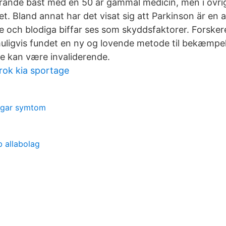
rande bäst med en 50 år gammal medicin, men i övri
t. Bland annat har det visat sig att Parkinson är en 
fe och blodiga biffar ses som skyddsfaktorer. Forske
muligvis fundet en ny og lovende metode til bekæmpe
e kan være invaliderende.
rok kia sportage
ingar symtom
b allabolag