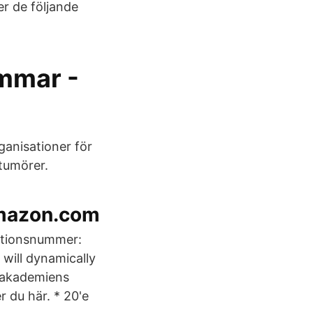
r de följande
mmar -
ganisationer för
ntumörer.
Amazon.com
ationsnummer:
 will dynamically
nakademiens
 du här. * 20'e