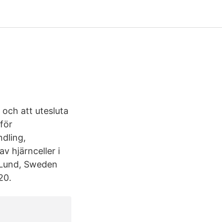
 och att utesluta
för
dling,
v hjärnceller i
 Lund, Sweden
20.