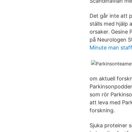
Scandinavian mee
Det går inte att
ställs med hjälp 
orsaker. Gesine 
på Neurologen S
Minute man staff
om aktuell forskn
Parkinsonpodden
som rör Parkinso
att leva med Par
forskning.
Sjuka proteiner so