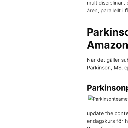
multidisciplinär
åren, parallellt i 
Parkins
Amazon
När det gäller su
Parkinson, MS, e
Parkinson
update the cont
endagskurs för h