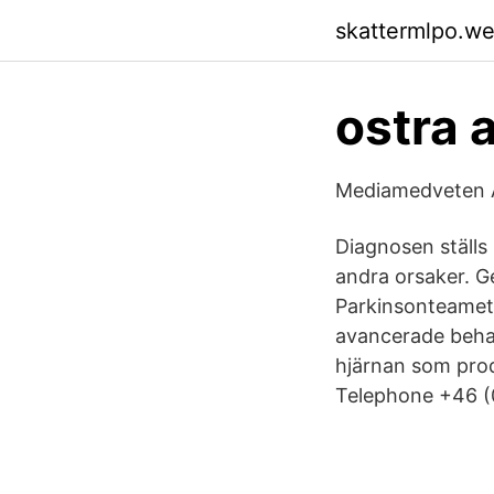
skattermlpo.w
ostra 
Mediamedveten 
Diagnosen ställs
andra orsaker. G
Parkinsonteamet
avancerade behan
hjärnan som pro
Telephone +46 (