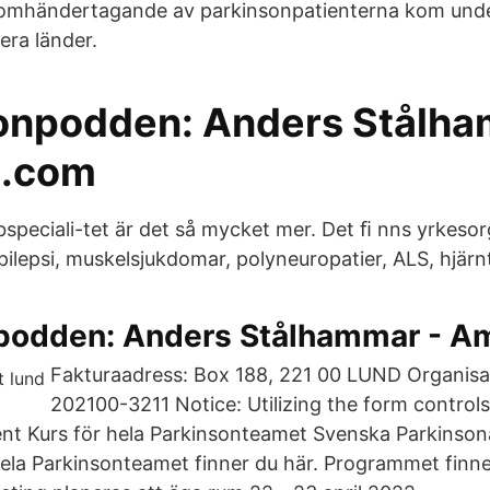
t omhändertagande av parkinsonpatienterna kom unde
ﬂera länder.
onpodden: Anders Stålha
.com
bspeciali-tet är det så mycket mer. Det ﬁ nns yrkesor
pilepsi, muskelsjukdomar, polyneuropatier, ALS, hjär
podden: Anders Stålhammar - 
Fakturaadress: Box 188, 221 00 LUND Organis
202100-3211 Notice: Utilizing the form controls
ent Kurs för hela Parkinsonteamet Svenska Parkinso
ela Parkinsonteamet finner du här. Programmet finner