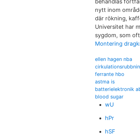
behandlas fortfa
nytt inom område
där rökning, kaf
Universitet har 
sygdom, som oft
Montering dragk
ellen hagen nba
cirkulationsrubbn
ferrante hbo
astma is
batterielektronik a
blood sugar
wU
hPr
hSF