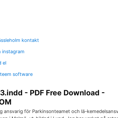
ssleholm kontakt
m instagram
 el
steem software
3.indd - PDF Free Download -
COM
ag ansvarig för Parkinsonteamet och lä-kemedelsansv