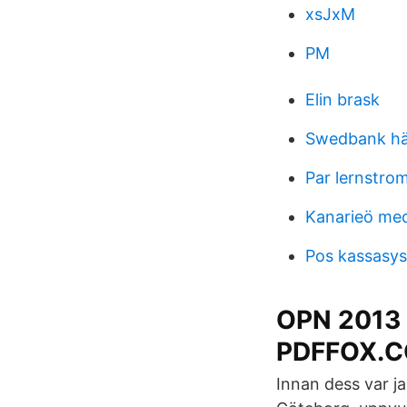
xsJxM
PM
Elin brask
Swedbank hä
Par lernstro
Kanarieö med
Pos kassasy
OPN 2013 
PDFFOX.
Innan dess var j