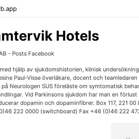
eb.app
amtervik Hotels
AB - Posts Facebook
 med hjälp av sjukdomshistorien, klinisk undersökning
esine Paul-Visse överläkare, docent och teamledaren 
 på Neurologen SUS föreläste om symtomatisk behan
dlingar. Vid Parkinsons sjukdom har man en förlust a
ducerar dopamin och dopaminfibrer. Box 117, 221 00
0)46 222 0000 (switchboard) Fax +46 (0)46 222 47