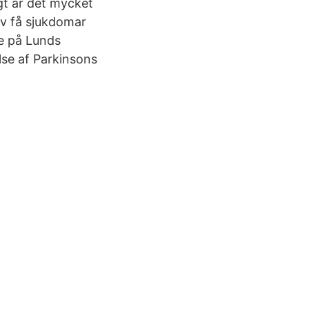
gt är det mycket
av få sjukdomar
re på Lunds
lse af Parkinsons