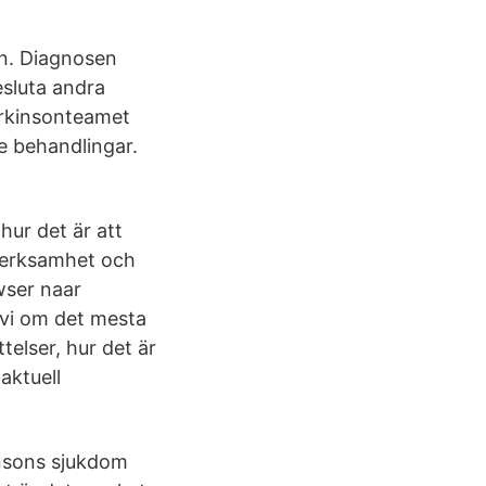
en. Diagnosen
esluta andra
arkinsonteamet
 behandlingar.
hur det är att
verksamhet och
owser naar
vi om det mesta
elser, hur det är
aktuell
kinsons sjukdom