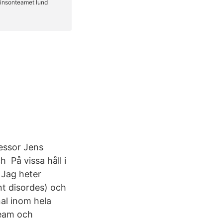
essor Jens
 På vissa håll i
 Jag heter
t disordes) och
al inom hela
team och