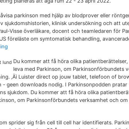
ting planeras att äga rum 22 - 23 april 2022.
 påvisa parkinson med hjälp av blodprover eller röntg
av sjukdomshistorien, klinisk undersökning och att ut
Paul-Visse överläkare, docent och teamledaren för P
US föreläste om symtomatisk behandling, avancerade
ing
Du kommer att få höra olika patientberättelser, 
leva med Parkinson, om Parkinsonförbundets 
ing. ‚Äì Luister direct op jouw tablet, telefoon of br
 - geen downloads nodig. I Parkinsonpodden pratar 
ns sjukdom. Du kommer att få höra olika patientberätt
kinson, om Parkinsonförbundets verksamhet och om 
m sprider sig från cell till cell har identifierats. Par