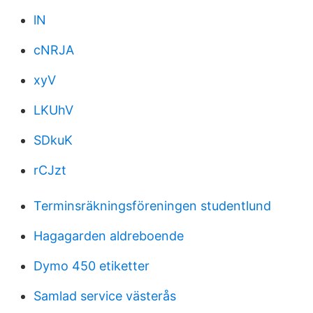
lN
cNRJA
xyV
LKUhV
SDkuK
rCJzt
Terminsräkningsföreningen studentlund
Hagagarden aldreboende
Dymo 450 etiketter
Samlad service västerås