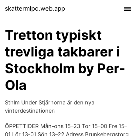
skattermlpo.web.app
Tretton typiskt
trevliga takbarer i
Stockholm by Per-
Ola
Sthlm Under Stjärnorna är den nya
vinterdestinationen
ÖPPETTIDER Mån-ons 15–23 Tor 15–00 Fre 15–
01 Lör 13-01 Sön 13–22 Adress Brunkebergstorg